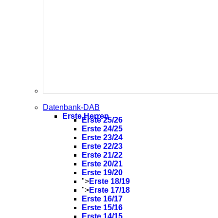
Datenbank-DAB
Erste Herren
Erste 25/26
Erste 24/25
Erste 23/24
Erste 22/23
Erste 21/22
Erste 20/21
Erste 19/20
">
Erste 18/19
">
Erste 17/18
Erste 16/17
Erste 15/16
Erste 14/15