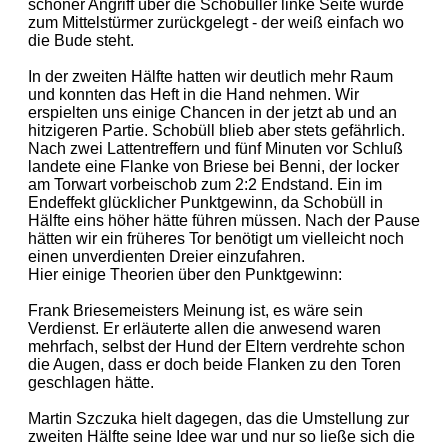
schöner Angriff über die Schobüller linke Seite wurde
zum Mittelstürmer zurückgelegt - der weiß einfach wo
die Bude steht.
In der zweiten Hälfte hatten wir deutlich mehr Raum
und konnten das Heft in die Hand nehmen. Wir
erspielten uns einige Chancen in der jetzt ab und an
hitzigeren Partie. Schobüll blieb aber stets gefährlich.
Nach zwei Lattentreffern und fünf Minuten vor Schluß
landete eine Flanke von Briese bei Benni, der locker
am Torwart vorbeischob zum 2:2 Endstand. Ein im
Endeffekt glücklicher Punktgewinn, da Schobüll in
Hälfte eins höher hätte führen müssen. Nach der Pause
hätten wir ein früheres Tor benötigt um vielleicht noch
einen unverdienten Dreier einzufahren.
Hier einige Theorien über den Punktgewinn:
Frank Briesemeisters Meinung ist, es wäre sein
Verdienst. Er erläuterte allen die anwesend waren
mehrfach, selbst der Hund der Eltern verdrehte schon
die Augen, dass er doch beide Flanken zu den Toren
geschlagen hätte.
Martin Szczuka hielt dagegen, das die Umstellung zur
zweiten Hälfte seine Idee war und nur so ließe sich die