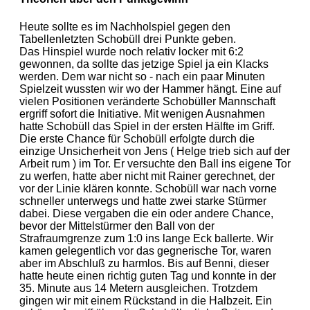
Heute sollte es im Nachholspiel gegen den
Tabellenletzten Schobüll drei Punkte geben.
Das Hinspiel wurde noch relativ locker mit 6:2
gewonnen, da sollte das jetzige Spiel ja ein Klacks
werden. Dem war nicht so - nach ein paar Minuten
Spielzeit wussten wir wo der Hammer hängt. Eine auf
vielen Positionen veränderte Schobüller Mannschaft
ergriff sofort die Initiative. Mit wenigen Ausnahmen
hatte Schobüll das Spiel in der ersten Hälfte im Griff.
Die erste Chance für Schobüll erfolgte durch die
einzige Unsicherheit von Jens ( Helge trieb sich auf der
Arbeit rum ) im Tor. Er versuchte den Ball ins eigene Tor
zu werfen, hatte aber nicht mit Rainer gerechnet, der
vor der Linie klären konnte. Schobüll war nach vorne
schneller unterwegs und hatte zwei starke Stürmer
dabei. Diese vergaben die ein oder andere Chance,
bevor der Mittelstürmer den Ball von der
Strafraumgrenze zum 1:0 ins lange Eck ballerte. Wir
kamen gelegentlich vor das gegnerische Tor, waren
aber im Abschluß zu harmlos. Bis auf Benni, dieser
hatte heute einen richtig guten Tag und konnte in der
35. Minute aus 14 Metern ausgleichen. Trotzdem
gingen wir mit einem Rückstand in die Halbzeit. Ein