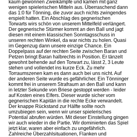
kaum gewonnen Zweikämpfe und kamen mit ganz
wenigen spielerischen Mitteln aus. Überraschend dann
das 1:0 für Tönning, die zuvor auch nichts zwingendes
erspielt hatten. Ein Abschlag des gegnerischen
Torwarts wirs schön von unserem Mittelfeld verlängert.
Der gegnerische Stürmer kommt an den Ball und jagt
diesen mit einem klassischen Sonntagsschuss in
unseren rechten Winkel, da war nichts zu holen. Quasi
im Gegenzug dann unsere einzige Chance. Ein
Doppelpass auf der rechten Seite zwischen Baran und
Petzen bringt Baran halbrechts in Position. Er tänzelt
gewohnt behende auf den Torwart zu, lässt 2, 3 Leute
stehen und vollendet ins kurze Eck. Zu mehr
Torraumszenen kam es dann auch bei uns nicht. Auf
der anderen Seite wurde es gefährlicher. Ein Tönninger
kommt frei in unserem Strafraum an den Ball und kann
in letzter Sekunde von Briese gestoppt werden - leider
auf Kosten eines Elfers. Dieser wurde sicher vom
gegnerischen Kapitän in die rechte Ecke verwandelt.
Der knappe Rückstand zur Hälfte sollte noch
umzubiegen sein, wenn wir unser spielerisches
Potential abrufen würden. Mit dieser Einstellung gingen
wir auch wieder in die Partie. Wir dominierten das Spiel
jetzt klar, waren aber einfach zu ungefährlich.
Zahlreiche Überzahlsituationen, Flanken und