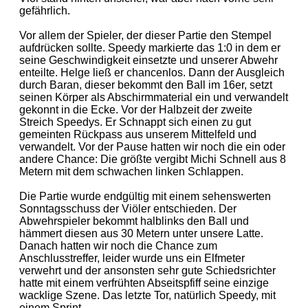
gefährlich.
Vor allem der Spieler, der dieser Partie den Stempel
aufdrücken sollte. Speedy markierte das 1:0 in dem er
seine Geschwindigkeit einsetzte und unserer Abwehr
enteilte. Helge ließ er chancenlos. Dann der Ausgleich
durch Baran, dieser bekommt den Ball im 16er, setzt
seinen Körper als Abschirmmaterial ein und verwandelt
gekonnt in die Ecke. Vor der Halbzeit der zweite
Streich Speedys. Er Schnappt sich einen zu gut
gemeinten Rückpass aus unserem Mittelfeld und
verwandelt. Vor der Pause hatten wir noch die ein oder
andere Chance: Die größte vergibt Michi Schnell aus 8
Metern mit dem schwachen linken Schlappen.
Die Partie wurde endgültig mit einem sehenswerten
Sonntagsschuss der Viöler entschieden. Der
Abwehrspieler bekommt halblinks den Ball und
hämmert diesen aus 30 Metern unter unsere Latte.
Danach hatten wir noch die Chance zum
Anschlusstreffer, leider wurde uns ein Elfmeter
verwehrt und der ansonsten sehr gute Schiedsrichter
hatte mit einem verfrühten Abseitspfiff seine einzige
wacklige Szene. Das letzte Tor, natürlich Speedy, mit
einem Sprint...