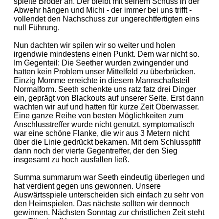
spielte Broder an. Der bleibt mit seinem Schuss in der
Abwehr hängen und Michi - der immer bei uns trifft -
vollendet den Nachschuss zur ungerechtfertigten eins
null Führung.
Nun dachten wir spilen wir so weiter und holen
irgendwie mindestens einen Punkt. Dem war nicht so.
Im Gegenteil: Die Seether wurden zwingender und
hatten kein Problem unser Mittelfeld zu überbrücken.
Einzig Momme erreichte in diesem Mannschaftsteil
Normalform. Seeth schenkte uns ratz fatz drei Dinger
ein, geprägt von Blackouts auf unserer Seite. Erst dann
wachten wir auf und hatten für kurze Zeit Oberwasser.
Eine ganze Reihe von besten Möglichkeiten zum
Anschlusstreffer wurde nicht genutzt, symptomatisch
war eine schöne Flanke, die wir aus 3 Metern nicht
über die Linie gedrückt bekamen. Mit dem Schlusspfiff
dann noch der vierte Gegentreffer, der den Sieg
insgesamt zu hoch ausfallen ließ.
Summa summarum war Seeth eindeutig überlegen und
hat verdient gegen uns gewonnen. Unsere
Auswärtsspiele unterscheiden sich einfach zu sehr von
den Heimspielen. Das nächste sollten wir dennoch
gewinnen. Nächsten Sonntag zur christlichen Zeit steht