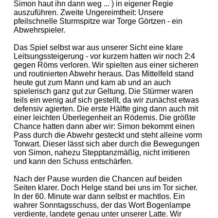
Simon haut ihn dann weg ... ) in eigener Regie
auszuführen. Zweite Ungereimtheit: Unsere
pfeilschnelle Sturmspitze war Torge Görtzen - ein
Abwehrspieler.
Das Spiel selbst war aus unserer Sicht eine klare
Leitsungssteigerung - vor kurzem hatten wir noch 2:4
gegen Röms verloren. Wir spielten aus einer sicheren
und routinierten Abwehr heraus. Das Mittelfeld stand
heute gut zum Mann und kam ab und an auch
spielerisch ganz gut zur Geltung. Die Stürmer waren
teils ein wenig auf sich gestellt, da wir zunächst etwas
defensiv agierten. Die erste Hälfte ging dann auch mit
einer leichten Überlegenheit an Rödemis. Die größte
Chance hatten dann aber wir: Simon bekommt einen
Pass durch die Abwehr gesteckt und steht alleine vorm
Torwart. Dieser lässt sich aber durch die Bewegungen
von Simon, nahezu Stepptanzmäßig, nicht irritieren
und kann den Schuss entschärfen.
Nach der Pause wurden die Chancen auf beiden
Seiten klarer. Doch Helge stand bei uns im Tor sicher.
In der 60. Minute war dann selbst er machtlos. Ein
wahrer Sonntagsschuss, der das Wort Bogenlampe
verdiente, landete genau unter unserer Latte. Wir