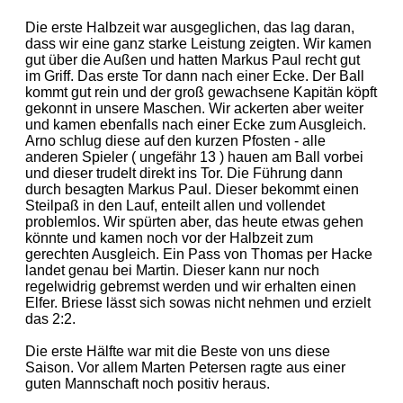
Die erste Halbzeit war ausgeglichen, das lag daran,
dass wir eine ganz starke Leistung zeigten. Wir kamen
gut über die Außen und hatten Markus Paul recht gut
im Griff. Das erste Tor dann nach einer Ecke. Der Ball
kommt gut rein und der groß gewachsene Kapitän köpft
gekonnt in unsere Maschen. Wir ackerten aber weiter
und kamen ebenfalls nach einer Ecke zum Ausgleich.
Arno schlug diese auf den kurzen Pfosten - alle
anderen Spieler ( ungefähr 13 ) hauen am Ball vorbei
und dieser trudelt direkt ins Tor. Die Führung dann
durch besagten Markus Paul. Dieser bekommt einen
Steilpaß in den Lauf, enteilt allen und vollendet
problemlos. Wir spürten aber, das heute etwas gehen
könnte und kamen noch vor der Halbzeit zum
gerechten Ausgleich. Ein Pass von Thomas per Hacke
landet genau bei Martin. Dieser kann nur noch
regelwidrig gebremst werden und wir erhalten einen
Elfer. Briese lässt sich sowas nicht nehmen und erzielt
das 2:2.
Die erste Hälfte war mit die Beste von uns diese
Saison. Vor allem Marten Petersen ragte aus einer
guten Mannschaft noch positiv heraus.