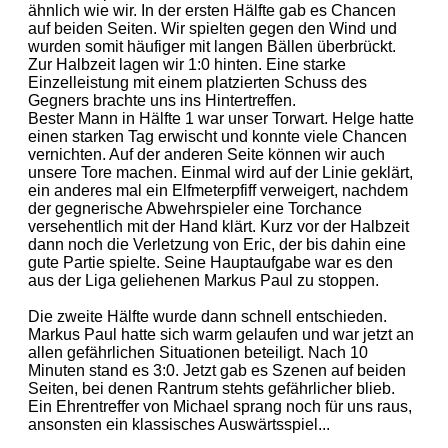
ähnlich wie wir. In der ersten Hälfte gab es Chancen
auf beiden Seiten. Wir spielten gegen den Wind und
wurden somit häufiger mit langen Bällen überbrückt.
Zur Halbzeit lagen wir 1:0 hinten. Eine starke
Einzelleistung mit einem platzierten Schuss des
Gegners brachte uns ins Hintertreffen.
Bester Mann in Hälfte 1 war unser Torwart. Helge hatte
einen starken Tag erwischt und konnte viele Chancen
vernichten. Auf der anderen Seite können wir auch
unsere Tore machen. Einmal wird auf der Linie geklärt,
ein anderes mal ein Elfmeterpfiff verweigert, nachdem
der gegnerische Abwehrspieler eine Torchance
versehentlich mit der Hand klärt. Kurz vor der Halbzeit
dann noch die Verletzung von Eric, der bis dahin eine
gute Partie spielte. Seine Hauptaufgabe war es den
aus der Liga geliehenen Markus Paul zu stoppen.
Die zweite Hälfte wurde dann schnell entschieden.
Markus Paul hatte sich warm gelaufen und war jetzt an
allen gefährlichen Situationen beteiligt. Nach 10
Minuten stand es 3:0. Jetzt gab es Szenen auf beiden
Seiten, bei denen Rantrum stehts gefährlicher blieb.
Ein Ehrentreffer von Michael sprang noch für uns raus,
ansonsten ein klassisches Auswärtsspiel...