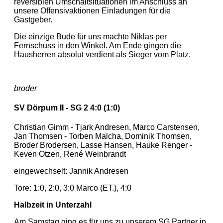
reversiblen Umschaltsituationen im Anschluss an
unsere Offensivaktionen Einladungen für die
Gastgeber.
Die einzige Bude für uns machte Niklas per
Fernschuss in den Winkel. Am Ende gingen die
Hausherren absolut verdient als Sieger vom Platz.
broder
SV Dörpum II - SG 2 4:0 (1:0)
Christian Gimm - Tjark Andresen, Marco Carstensen,
Jan Thomsen - Torben Malcha, Dominik Thomsen,
Broder Brodersen, Lasse Hansen, Hauke Renger -
Keven Otzen, René Weinbrandt
eingewechselt: Jannik Andresen
Tore: 1:0, 2:0, 3:0 Marco (ET.), 4:0
Halbzeit in Unterzahl
Am Samstag ging es für uns zu unserem SG Partner in