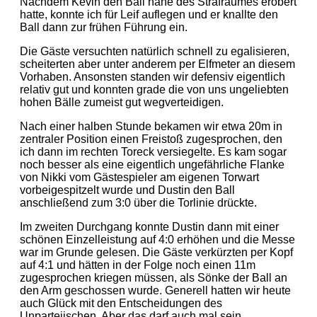
Nachdem Kevin den Ball nahe des Strafraumes erobert
hatte, konnte ich für Leif auflegen und er knallte den
Ball dann zur frühen Führung ein.
Die Gäste versuchten natürlich schnell zu egalisieren,
scheiterten aber unter anderem per Elfmeter an diesem
Vorhaben. Ansonsten standen wir defensiv eigentlich
relativ gut und konnten grade die von uns ungeliebten
hohen Bälle zumeist gut wegverteidigen.
Nach einer halben Stunde bekamen wir etwa 20m in
zentraler Position einen Freistoß zugesprochen, den
ich dann im rechten Toreck versiegelte. Es kam sogar
noch besser als eine eigentlich ungefährliche Flanke
von Nikki vom Gästespieler am eigenen Torwart
vorbeigespitzelt wurde und Dustin den Ball
anschließend zum 3:0 über die Torlinie drückte.
Im zweiten Durchgang konnte Dustin dann mit einer
schönen Einzelleistung auf 4:0 erhöhen und die Messe
war im Grunde gelesen. Die Gäste verkürzten per Kopf
auf 4:1 und hätten in der Folge noch einen 11m
zugesprochen kriegen müssen, als Sönke der Ball an
den Arm geschossen wurde. Generell hatten wir heute
auch Glück mit den Entscheidungen des
Unparteiischen. Aber das darf auch mal sein.