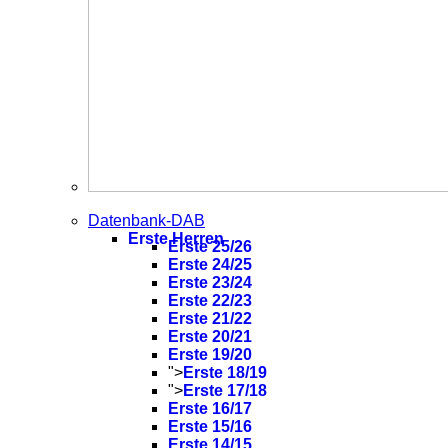
Datenbank-DAB
Erste Herren
Erste 25/26
Erste 24/25
Erste 23/24
Erste 22/23
Erste 21/22
Erste 20/21
Erste 19/20
">
Erste 18/19
">
Erste 17/18
Erste 16/17
Erste 15/16
Erste 14/15