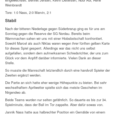
eingewechselt: Bennet Jensen, Kevin Detlefsen, Nour Adi, René
Weinbrandt
Tore: 1:0 Nass, 2:0 Marvin, 2:1
Stabil
Nach der bitteren Niederlage gegen Süderbrarup ging es für uns am
Sonntag gegen die Reserve der SG Nordau. Bereits beim
Warmmachen sahen wir uns mit einer Hiobsbotschaft konfrontiert.
Sowohl Marcel als auch Niklas waren wegen ihrer fünften gelben Karte
für dieses Spiel gesperrt. Allerdings war das nicht uns selbst
aufgefallen, sondern dem aufmerksamen Schiedsrichter, der uns zum
Glück vor dem Anpfiff darüber informierte. Vielen Dank an dieser
Stelle.
So musste die Mannschaft letztendlich durch eine handvoll Spieler der
Zweiten ergänzt werden.
Die Partie an sich hatte eher wenige Höhepunkte zu bieten. Bei sehr
wechselhaftem Aprilwetter spielte sich das meiste Geschehen im
Nirgendwo ab.
Beide Teams wurden nur selten gefährlich. So dauerte es bis zur 34.
Spielminute, dass der Ball im Tor zappelte. Aber dafür sowas von.
Jannik Nass hatte aus halbrechter Position ein Gemälde von einem