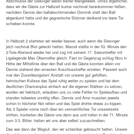
Abschlüsse der Slesviger waren bisher Mangelware. Umso ärgerlicher,
dass wir die Gäste zur Halbzeit kurios nochmal herankommen ließen,
nachdem Dennis den ballabschirmenden Dominik statt den Ball
abgeräumt hatte und der gegnerische Stürmer dankend ins leere Tor
schieben konnte.
In Halbzeit 2 starteten wir wieder besser, auch wenn die Slesviger
jetzt nochmal Blut geleckt hatten. Marcel stellte in der 53. Minute den
2-Tore-Abstand wieder her und zog mit seinem 17. Saisontreffer mit
Ligalegende Max Obermöller gleich. Fast im Gegenzug schlug Nico in
Höhe der Mittellinie über den Ball und die Gäste konnten allein vor
Dennis stehend den erneuten Anschlusstreffer erzielen. Passiert auch
mal den Zuverlässigsten! Anstatt vor unserer gut gefüllten,
heimischen Kulisse das Spiel ruhig weiter zu spielen und bei dem
deutlichen Chancenplus einfach auf die eigenen Stärken zu setzen,
wurden wir hektisch, erlaubten uns zu viele Fehler im Spielaufbau und
standen teilweise unnötig offen. Dennis und Arno mussten jeweils
schon in höchster Not retten und das Spiel drohte etwas zu kippen.
Als 3 Spieler vorne noch über ein vermeintliches Tor unsererseits
stritten, konterten die Gäste uns dann aus und trafen in der 71. Minute
zum 3:3. Bitter, hatten wir uns aber selbst zuzuschreiben.
Das war dann der Wegruf, den wir scheinbar gebraucht hatten. Unsere