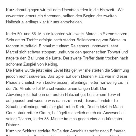
Kurz darauf gingen wir mit dem
Unentschieden
in die Halbzeit. Wir
erwarteten erneut ein Anrennen, sollten den Beginn der zweiten
Halbzeit allerdings klar für uns entscheiden.
In der 50. und 55. Minute konnten wir jeweils Marcel in Szene setzen.
Sein erster Treffer erfolgte nach starker Balleroberung von Briese im
rechten Mittelfeld. Einmal mit einem Reisepass unterwegs lässt
Marcel sich schwer stoppen, umkurvte den gegnerischen Torwart und
nagelte den Ball unter die Latte. Der zweite Treffer dann trocken nach
schönem Zuspiel von Kelting.
Die Partie wurde jetzt eine Level hitziger, wir meisterten die Stimmung
jedoch recht souverän. Das Spiel auf dem kleinen Platz war in dieser
Phase sicherlich kein Leckerbissen, allerdings ließen wir wenig zu. In
der 75. Minute erlief Marcel wieder einen langen Ball. Der
Abwehrspieler hatte in der ersten Halbzeit gut bei seinem Torwart
aufgepasst und wusste was dann zu tun ist, diesmal endete die
Situation allerdings mit einer glatt roten Karte für den letzten Mann.
Ganz stark rettete Gimm, beflügelt sicherlich durch die Anwesenheit
seiner Töchter, in der 85. Minute im eins gegen eins aus kürzester
Distanz.
Kurz vor Schluss erzielte BoGa den Anschlusstreffer nach Elfmeter.