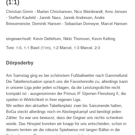
(1:1)
Christian Gimm - Marten Christiansen, Nico Weinbrandt, Arno Jensen
- Steffen Kaufeld - Jannik Nass, Jannik Andresen, Andre
Briesemeister, Dominik Hansen - Sebastian Domeyer, Marcel Hansen
eingewechselt: Kevin Detlefsen, Nikki Thomsen, Kevin Kelting
Tore: 1:0, 1:1 Basti (11m), 1:2 Marcel, 1:3 Marcel, 2:3
Dörpsderby
Am Samstag ging es bei schönstem Fußballwetter nach Gammellund.
Die Tabellensituation sprach uns die Favoritenrolle zu, allerdings kann
in unserer Liga jeder jeden schlagen, da die Leistungsdichte recht
kompakt ist - ausgenommen der Primus IF Stjernen Flensborg II, die
spielen in Wirklichkeit in ihrer eigenen Liga.
Wir wollen den aktuellen Tabellenplatz zwei bis Saisonende halten,
BoGa steckt allerdings noch im Abstiegskampf und benötigt jeden
Zähler. So war uns bewusst, dass der Gegner uns nichts schenken
würde. Das Hinspiel konnten wir knapp für uns entscheiden, schon in
diesem lernten wir die robuste Spielweise mit langen Bällen in die