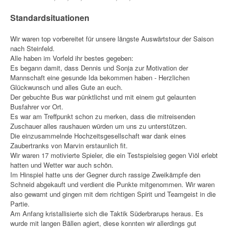
Standardsituationen
Wir waren top vorbereitet für unsere längste Auswärtstour der Saison
nach Steinfeld.
Alle haben im Vorfeld ihr bestes gegeben:
Es begann damit, dass Dennis und Sonja zur Motivation der
Mannschaft eine gesunde Ida bekommen haben - Herzlichen
Glückwunsch und alles Gute an euch.
Der gebuchte Bus war pünktlichst und mit einem gut gelaunten
Busfahrer vor Ort.
Es war am Treffpunkt schon zu merken, dass die mitreisenden
Zuschauer alles raushauen würden um uns zu unterstützen.
Die einzusammelnde Hochzeitsgesellschaft war dank eines
Zaubertranks von Marvin erstaunlich fit.
Wir waren 17 motivierte Spieler, die ein Testspielsieg gegen Viöl erlebt
hatten und Wetter war auch schön.
Im Hinspiel hatte uns der Gegner durch rassige Zweikämpfe den
Schneid abgekauft und verdient die Punkte mitgenommen. Wir waren
also gewarnt und gingen mit dem richtigen Spirit und Teamgeist in die
Partie.
Am Anfang kristallisierte sich die Taktik Süderbrarups heraus. Es
wurde mit langen Bällen agiert, diese konnten wir allerdings gut