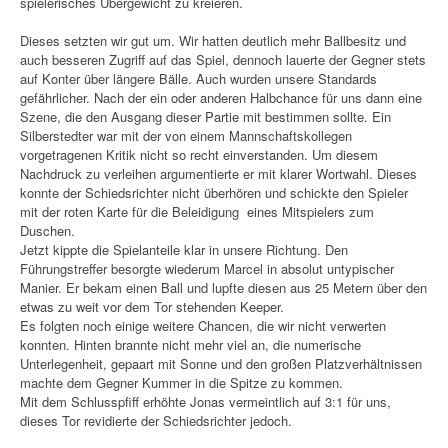
spielerisches Übergewicht zu kreieren.
Dieses setzten wir gut um. Wir hatten deutlich mehr Ballbesitz und
auch besseren Zugriff auf das Spiel, dennoch lauerte der Gegner stets
auf Konter über längere Bälle. Auch wurden unsere Standards
gefährlicher. Nach der ein oder anderen Halbchance für uns dann eine
Szene, die den Ausgang dieser Partie mit bestimmen sollte. Ein
Silberstedter war mit der von einem Mannschaftskollegen
vorgetragenen Kritik nicht so recht einverstanden. Um diesem
Nachdruck zu verleihen argumentierte er mit klarer Wortwahl. Dieses
konnte der Schiedsrichter nicht überhören und schickte den Spieler
mit der roten Karte für die Beleidigung eines Mitspielers zum
Duschen.
Jetzt kippte die Spielanteile klar in unsere Richtung. Den
Führungstreffer besorgte wiederum Marcel in absolut untypischer
Manier. Er bekam einen Ball und lupfte diesen aus 25 Metern über den
etwas zu weit vor dem Tor stehenden Keeper.
Es folgten noch einige weitere Chancen, die wir nicht verwerten
konnten. Hinten brannte nicht mehr viel an, die numerische
Unterlegenheit, gepaart mit Sonne und den großen Platzverhältnissen
machte dem Gegner Kummer in die Spitze zu kommen.
Mit dem Schlusspfiff erhöhte Jonas vermeintlich auf 3:1 für uns,
dieses Tor revidierte der Schiedsrichter jedoch.