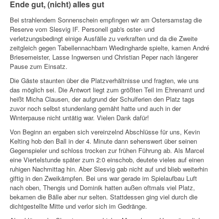
Ende gut, (nicht) alles gut
Bei strahlendem Sonnenschein empfingen wir am Ostersamstag die
Reserve vom Slesvig IF. Personell gab's oster- und
verletzungsbedingt einige Ausfälle zu verkraften und da die Zweite
zeitgleich gegen Tabellennachbarn Wiedingharde spielte, kamen André
Briesemeister, Lasse Ingwersen und Christian Peper nach längerer
Pause zum Einsatz.
Die Gäste staunten über die Platzverhältnisse und fragten, wie uns
das möglich sei. Die Antwort liegt zum größten Teil im Ehrenamt und
heißt Micha Clausen, der aufgrund der Schulferien den Platz tags
zuvor noch selbst stundenlang gemäht hatte und auch in der
Winterpause nicht untätig war. Vielen Dank dafür!
Von Beginn an ergaben sich vereinzelnd Abschlüsse für uns, Kevin
Kelting hob den Ball in der 4. Minute dann sehenswert über seinen
Gegenspieler und schloss trocken zur frühen Führung ab. Als Marcel
eine Viertelstunde später zum 2:0 einschob, deutete vieles auf einen
ruhigen Nachmittag hin. Aber Slesvig gab nicht auf und blieb weiterhin
giftig in den Zweikämpfen. Bei uns war gerade im Spielaufbau Luft
nach oben, Thengis und Dominik hatten außen oftmals viel Platz,
bekamen die Bälle aber nur selten. Stattdessen ging viel durch die
dichtgestellte Mitte und verlor sich im Gedränge.