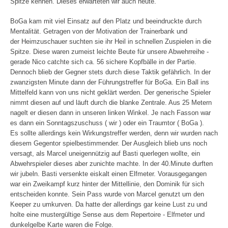
Spitze kennen. Dieses erwarteten wir auch heute.
BoGa kam mit viel Einsatz auf den Platz und beeindruckte durch
Mentalität. Getragen von der Motivation der Trainerbank und
der Heimzuschauer suchten sie ihr Heil in schnellen Zuspielen in die
Spitze. Diese waren zumeist leichte Beute für unsere Abwehrreihe -
gerade Nico catchte sich ca. 56 sichere Kopfbälle in der Partie.
Dennoch blieb der Gegner stets durch diese Taktik gefährlich. In der
zwanzigsten Minute dann der Führungstreffer für BoGa. Ein Ball ins
Mittelfeld kann von uns nicht geklärt werden. Der generische Spieler
nimmt diesen auf und läuft durch die blanke Zentrale. Aus 25 Metern
nagelt er diesen dann in unseren linken Winkel. Je nach Fasson war
es dann ein Sonntagszuschuss ( wir ) oder ein Traumtor ( BoGa ).
Es sollte allerdings kein Wirkungstreffer werden, denn wir wurden nach
diesem Gegentor spielbestimmender. Der Ausgleich blieb uns noch
versagt, als Marcel uneigennützig auf Basti querlegen wollte, ein
Abwehrspieler dieses aber zunichte machte. In der 40.Minute durften
wir jubeln. Basti versenkte eiskalt einen Elfmeter. Vorausgegangen
war ein Zweikampf kurz hinter der Mittellinie, den Dominik für sich
entscheiden konnte. Sein Pass wurde von Marcel genutzt um den
Keeper zu umkurven. Da hatte der allerdings gar keine Lust zu und
holte eine mustergültige Sense aus dem Repertoire - Elfmeter und
dunkelgelbe Karte waren die Folge.