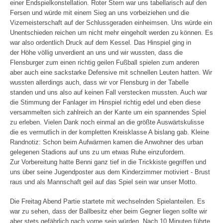
einer Endspielkonstellation. Roter Stern war uns tabellarisch auf den
Fersen und würde mit einem Sieg an uns vorbeiziehen und die
Vizemeisterschaft auf der Schlussgeraden einheimsen. Uns würde ein
Unentschieden reichen um nicht mehr eingeholt werden zu können. Es
war also ordentlich Druck auf dem Kessel. Das Hinspiel ging in
der Höhe völlig unverdient an uns und wir wussten, dass die
Flensburger zum einen richtig geilen Fußball spielen zum anderen
aber auch eine sackstarke Defensive mit schnellen Leuten hatten. Wir
wussten allerdings auch, dass wir vor Flensburg in der Tabelle
standen und uns also auf keinen Fall verstecken mussten. Auch war
die Stimmung der Fanlager im Hinspiel richtig edel und eben diese
versammelten sich zahlreich an der Kante um ein spannendes Spiel
zu erleben. Vielen Dank noch einmal an die größte Auswärtskulisse
die es vermutlich in der kompletten Kreisklasse A bislang gab. Kleine
Randnotiz: Schon beim Aufwärmen kamen die Anwohner des urban
gelegenen Stadions auf uns zu um etwas Ruhe einzufordern.
Zur Vorbereitung hatte Benni ganz tief in die Trickkiste gegriffen und
uns über seine Jugendposter aus dem Kinderzimmer motiviert - Brust
raus und als Mannschaft geil auf das Spiel sein war unser Motto.
Die Freitag Abend Partie startete mit wechselnden Spielanteilen. Es
war zu sehen, dass der Ballbesitz eher beim Gegner liegen sollte wir
aber stets gefährlich nach vorne sein würden. Nach 10 Minuten führte