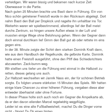
verteidigen. Wir waren bissig und bekamen nach kurzer Zeit
Oberwasser in die Partie.
Nach guten 25 Minuten brachte uns Basti dann in Führung. Ein von
Nico schön getretener Freistoß wurde in den Rückraum abgelegt. Dort
nahm Basti den Ball per Dropkick und nagelte ihn unhaltbar ins Tor.
Weiterhin waren wir spielbestimmend, allerdings lief der Ball meist
durchs Zentrum, so hingen unsere Außen etwas in der Luft und
mussten einige Wege ohne Belohnung gehen. Wenn der Gegner dann
doch einmal durchkam lief Gimm den Ball gut ab oder rettete im eins
gegen eins.
In der 38. Minute zeigte der Schiri dem starken Dominik Kraft dann,
wie aus dem Handbuch der Regelkunde, die gelbrote Karte. Dominik
hatte einen Freistoß ausgeführt, ohne den Pfiff des Schiedsrichters
abzuwarten. Zack-bumm-weg.
Wir stellten uns tiefer um die Führung erst einmal in die Halbzeit zu
retten, dieses gelang uns auch.
Zur Halbzeit wechselten wir Jannik Nass ein, der für schönen Betrieb
sorgte. Es folgten unsere stärksten 15 Minuten des Spiels. Wir hatten
einige klare Chancen zu einer höheren Führung, vergaben diese aber
entweder überhastet oder ohne Fortune.
In dieser Phase holte sich auch noch ein Gegner die Ampelkarte ab,
da er den davon eilenden Marcel regelwidrig wegpflügte.
Leider ist es eine alte Fußballweisheit, machst Du die Dinger vorne
nicht - fängst Du Dir einen hinten.