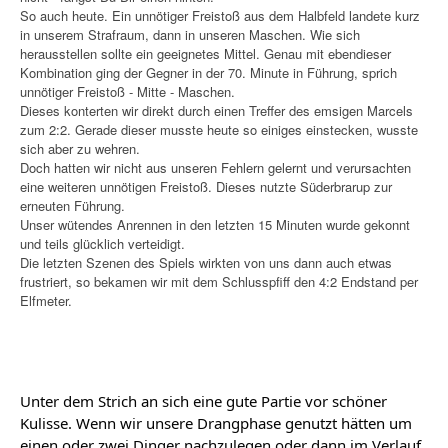
So auch heute. Ein unnötiger Freistoß aus dem Halbfeld landete kurz
in unserem Strafraum, dann in unseren Maschen. Wie sich
herausstellen sollte ein geeignetes Mittel. Genau mit ebendieser
Kombination ging der Gegner in der 70. Minute in Führung, sprich
unnötiger Freistoß - Mitte - Maschen.
Dieses konterten wir direkt durch einen Treffer des emsigen Marcels
zum 2:2. Gerade dieser musste heute so einiges einstecken, wusste
sich aber zu wehren.
Doch hatten wir nicht aus unseren Fehlern gelernt und verursachten
eine weiteren unnötigen Freistoß. Dieses nutzte Süderbrarup zur
erneuten Führung.
Unser wütendes Anrennen in den letzten 15 Minuten wurde gekonnt
und teils glücklich verteidigt.
Die letzten Szenen des Spiels wirkten von uns dann auch etwas
frustriert, so bekamen wir mit dem Schlusspfiff den 4:2 Endstand per
Elfmeter.
Unter dem Strich an sich eine gute Partie vor schöner 
Kulisse. Wenn wir unsere Drangphase genutzt hätten um 
einen oder zwei Dinger nachzulegen oder dann im Verlauf 