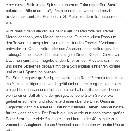
einer dieser Bälle in die Spitze zu unserem Führungstreffer. Basti
bekam die Pille in den Fuß, tänzelte noch ein wenig und netzte
trocken aus zentraler Postion ca. 20 Meter vor dem Tor unten rechts
ein.
Kurz darauf dann die große Chance auf unseren zweiten Treffer.
Marcel geschah, was Marcel geschieht. Er nutzte einen Pass um
den Torwart zu umspielen. Nun gibt es für den Torwart 2 Varianten,
entweder ein Gegentreffer oder das Ansetzen einer hoffnungsvollen
Todesgrätsche - zack: Elfmeter und gelb für den Keeper. Clever wie
Basti nun einmal ist, nagelte er den Elfer an den Pfosten, damit bei
uns keine Sicherheit gepaart mit dem Schlendrian einkehren konnte
und wir auf Spannung blieben.
Die Stimmung war großartig, nur wollte sich Roter Stern einfach nicht
ins Schicksal fügen und wurde gefährlicher. Flensburg erspielte sich
einige Halbchancen und glich nach einer halben Stunde aus. Dennis
wehrte einen Ball ab und der großgewachsene Stern Spieler war
gedankenschneller und stocherte diesen über die Linie. Quasi im
Gegenzug dann die erneute Führung für unsere Farben. Marcel netzte
für ihn klassisch ein. Der Druck auf uns wurde nun noch etwas größer.
Roter Stern hatte viele Spielanteile und kam in der 40. Minute zum
verdienten Ausgleich. Dieses Unentschieden konnten wir in die Pause
retten.