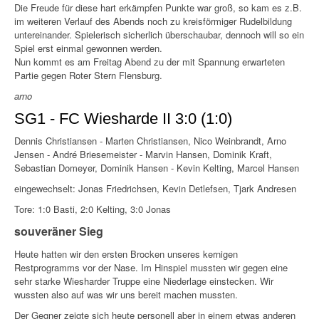
Die Freude für diese hart erkämpfen Punkte war groß, so kam es z.B.
im weiteren Verlauf des Abends noch zu kreisförmiger Rudelbildung
untereinander. Spielerisch sicherlich überschaubar, dennoch will so ein
Spiel erst einmal gewonnen werden.
Nun kommt es am Freitag Abend zu der mit Spannung erwarteten
Partie gegen Roter Stern Flensburg.
arno
SG1 - FC Wiesharde II 3:0 (1:0)
Dennis Christiansen - Marten Christiansen, Nico Weinbrandt, Arno
Jensen - André Briesemeister - Marvin Hansen, Dominik Kraft,
Sebastian Domeyer, Dominik Hansen - Kevin Kelting, Marcel Hansen
eingewechselt: Jonas Friedrichsen, Kevin Detlefsen, Tjark Andresen
Tore: 1:0 Basti, 2:0 Kelting, 3:0 Jonas
souveräner Sieg
Heute hatten wir den ersten Brocken unseres kernigen
Restprogramms vor der Nase. Im Hinspiel mussten wir gegen eine
sehr starke Wiesharder Truppe eine Niederlage einstecken. Wir
wussten also auf was wir uns bereit machen mussten.
Der Gegner zeigte sich heute personell aber in einem etwas anderen