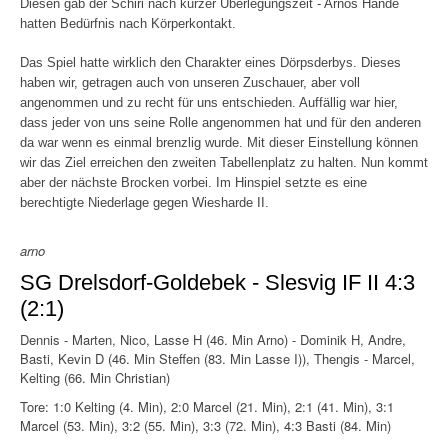
Diesen gab der Schiri nach kurzer Überlegungszeit - Arnos Hände
hatten Bedürfnis nach Körperkontakt.
Das Spiel hatte wirklich den Charakter eines Dörpsderbys. Dieses
haben wir, getragen auch von unseren Zuschauer, aber voll
angenommen und zu recht für uns entschieden. Auffällig war hier,
dass jeder von uns seine Rolle angenommen hat und für den anderen
da war wenn es einmal brenzlig wurde. Mit dieser Einstellung können
wir das Ziel erreichen den zweiten Tabellenplatz zu halten. Nun kommt
aber der nächste Brocken vorbei. Im Hinspiel setzte es eine
berechtigte Niederlage gegen Wiesharde II.
arno
SG Drelsdorf-Goldebek - Slesvig IF II 4:3
(2:1)
Dennis - Marten, Nico, Lasse H (46. Min Arno) - Dominik H, Andre,
Basti, Kevin D (46. Min Steffen (83. Min Lasse I)), Thengis - Marcel,
Kelting (66. Min Christian)
Tore: 1:0 Kelting (4. Min), 2:0 Marcel (21. Min), 2:1 (41. Min), 3:1
Marcel (53. Min), 3:2 (55. Min), 3:3 (72. Min), 4:3 Basti (84. Min)