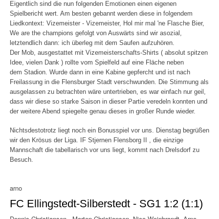
Eigentlich sind die nun folgenden Emotionen einen eigenen
Spielbericht wert. Am besten gebannt werden diese in folgendem
Liedkontext: Vizemeister - Vizemeister, Hol mir mal 'ne Flasche Bier,
We are the champions gefolgt von Auswärts sind wir asozial,
letztendlich dann: ich überleg mit dem Saufen aufzuhören.
Der Mob, ausgestattet mit Vizemeisterschafts-Shirts ( absolut spitzen
Idee, vielen Dank ) rollte vom Spielfeld auf eine Fläche neben
dem Stadion. Wurde dann in eine Kabine gepfercht und ist nach
Freilassung in die Flensburger Stadt verschwunden. Die Stimmung als
ausgelassen zu betrachten wäre untertrieben, es war einfach nur geil,
dass wir diese so starke Saison in dieser Partie veredeln konnten und
der weitere Abend spiegelte genau dieses in großer Runde wieder.
Nichtsdestotrotz liegt noch ein Bonusspiel vor uns. Dienstag begrüßen
wir den Krösus der Liga. IF Stjernen Flensborg II , die einzige
Mannschaft die tabellarisch vor uns liegt, kommt nach Drelsdorf zu
Besuch.
arno
FC Ellingstedt-Silberstedt - SG1 1:2 (1:1)
Dennis Christiansen - Marten Christiansen, Nico Weinbrandt, Arno