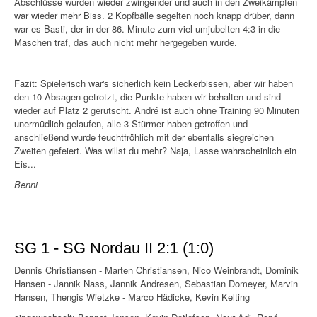
Abschlüsse wurden wieder zwingender und auch in den Zweikämpfen
war wieder mehr Biss. 2 Kopfbälle segelten noch knapp drüber, dann
war es Basti, der in der 86. Minute zum viel umjubelten 4:3 in die
Maschen traf, das auch nicht mehr hergegeben wurde.
Fazit: Spielerisch war's sicherlich kein Leckerbissen, aber wir haben
den 10 Absagen getrotzt, die Punkte haben wir behalten und sind
wieder auf Platz 2 gerutscht. André ist auch ohne Training 90 Minuten
unermüdlich gelaufen, alle 3 Stürmer haben getroffen und
anschließend wurde feuchtfröhlich mit der ebenfalls siegreichen
Zweiten gefeiert. Was willst du mehr? Naja, Lasse wahrscheinlich ein
Eis...
Benni
SG 1 - SG Nordau II 2:1 (1:0)
Dennis Christiansen - Marten Christiansen, Nico Weinbrandt, Dominik
Hansen - Jannik Nass, Jannik Andresen, Sebastian Domeyer, Marvin
Hansen, Thengis Wietzke - Marco Hädicke, Kevin Kelting