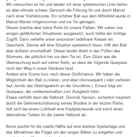
Wir versuchten es hin und wieder mit einer spielerischen Linie hatten
es aber oftmals schwer. Dennoch die Führung für uns durch Marcel
nach einer Viertelstunde. Ein schöner Ball aus dem Mittelfeld wurde in
Marcel Manier mitgenommen und ins Tor getragen.
Dieses brachte aber keine Ruhe für unsere Farben. Wir sahen uns
einigen gefährlichen Situationen ausgesetzt, auch fehlte der richtige
Zugriff. Dann verteilte unser ansonsten tadelloser Keeper ein
Geschenk. Dennis will eine Situation spielerisch lösen, trifft den Ball
aber äußerst unvorteilhaft. Dieser landet direkt in den Füßen des
Stürmers, der plötzlich frei vor dem Tor ist. Zum Glück war die
Überraschung auch auf seiner Seite, so dass der folgende Querpass
nicht den Weg in unser Gehäuse fand.
Anders eine Szene kurz nach dieser Großchance. Wir haben die
Möglichkeit den Ball zu klären, sind aber inkonsequent ( oder verlieren
laut Jannik das Gleichgewicht an der Grundlinie ). Erneut folgt ein
Querpass, der verdientermaßen zum Ausgleich führt.
Etwas verfrüht dann die Halbzeit. Dominik Hansen, sicherlich inspiriert
durch die Gehirnerschütterung seines Bruders in der letzten Partie,
holt sich bei einem Luftduell eine Kopfplatzwunde und somit einen
dekorativen Turban für die zweite Halbzeit ab.
Benni pochte für die zweite Hälfte auf eine breitere Spielanlage und
das Mitnehmen der Flügel um den langen Bällen zu entgehen und