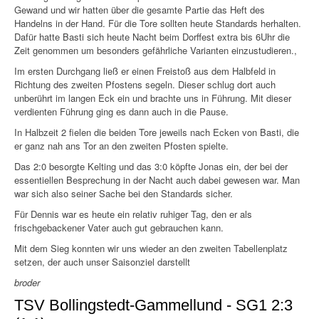
Gewand und wir hatten über die gesamte Partie das Heft des
Handelns in der Hand. Für die Tore sollten heute Standards herhalten.
Dafür hatte Basti sich heute Nacht beim Dorffest extra bis 6Uhr die
Zeit genommen um besonders gefährliche Varianten einzustudieren.,
Im ersten Durchgang ließ er einen Freistoß aus dem Halbfeld in
Richtung des zweiten Pfostens segeln. Dieser schlug dort auch
unberührt im langen Eck ein und brachte uns in Führung. Mit dieser
verdienten Führung ging es dann auch in die Pause.
In Halbzeit 2 fielen die beiden Tore jeweils nach Ecken von Basti, die
er ganz nah ans Tor an den zweiten Pfosten spielte.
Das 2:0 besorgte Kelting und das 3:0 köpfte Jonas ein, der bei der
essentiellen Besprechung in der Nacht auch dabei gewesen war. Man
war sich also seiner Sache bei den Standards sicher.
Für Dennis war es heute ein relativ ruhiger Tag, den er als
frischgebackener Vater auch gut gebrauchen kann.
Mit dem Sieg konnten wir uns wieder an den zweiten Tabellenplatz
setzen, der auch unser Saisonziel darstellt
broder
TSV Bollingstedt-Gammellund - SG1 2:3