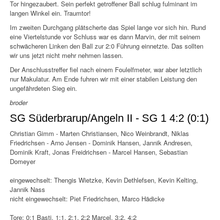
Tor hingezaubert. Sein perfekt getroffener Ball schlug fulminant im
langen Winkel ein. Traumtor!
Im zweiten Durchgang plätscherte das Spiel lange vor sich hin. Rund
eine Viertelstunde vor Schluss war es dann Marvin, der mit seinem
schwächeren Linken den Ball zur 2:0 Führung einnetzte. Das sollten
wir uns jetzt nicht mehr nehmen lassen.
Der Anschlusstreffer fiel nach einem Foulelfmeter, war aber letztlich
nur Makulatur. Am Ende fuhren wir mit einer stabilen Leistung den
ungefährdeten Sieg ein.
broder
SG Süderbrarup/Angeln II - SG 1 4:2 (0:1)
Christian Gimm - Marten Christiansen, Nico Weinbrandt, Niklas
Friedrichsen - Arno Jensen - Dominik Hansen, Jannik Andresen,
Dominik Kraft, Jonas Freidrichsen - Marcel Hansen, Sebastian
Domeyer
eingewechselt: Thengis Wietzke, Kevin Dethlefsen, Kevin Kelting,
Jannik Nass
nicht eingewechselt: Piet Friedrichsen, Marco Hädicke
Tore: 0:1 Basti, 1:1, 2:1, 2:2 Marcel, 3:2, 4:2