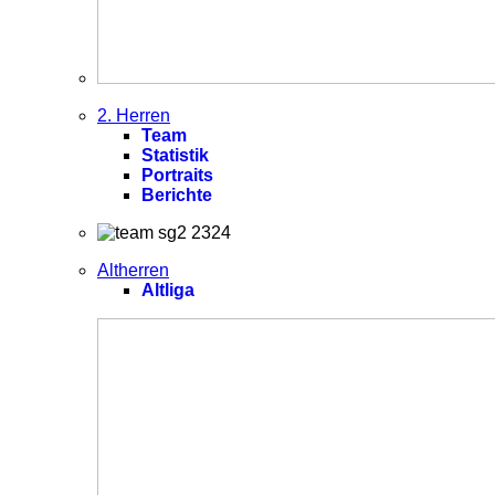
2. Herren
Team
Statistik
Portraits
Berichte
Altherren
Altliga